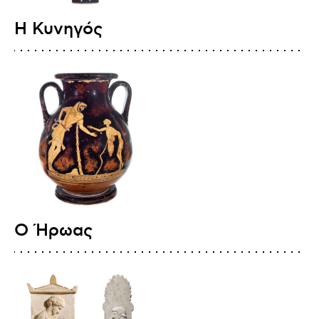
Η Κυνηγός
Ο Ήρωας