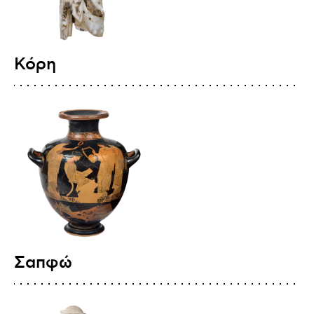
Κόρη
Σαπφώ