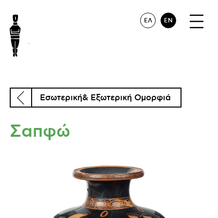
ΕΛ
EN
Εσωτερική& Εξωτερική Ομορφιά
Σαπφώ