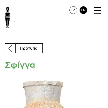
ΕΛ
EN
Πρότυπα
Σφίγγα