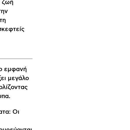
η ζωή
την
τη
σκεφτείς
σο εμφανή
ξει μεγάλο
ολίζοντας
υπα.
τα: Οι
κουρεύονται