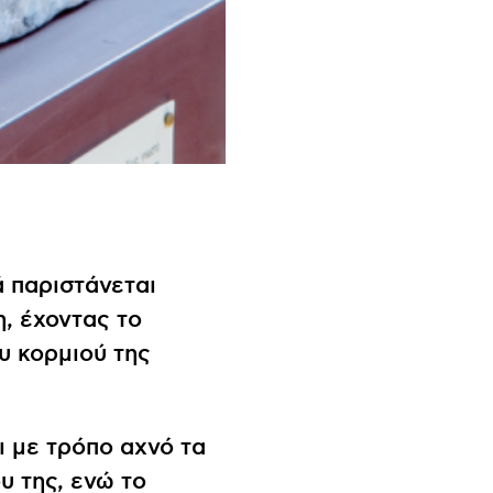
ά παριστάνεται
, έχοντας το
υ κορμιού της
ι με τρόπο αχνό τα
υ της, ενώ το