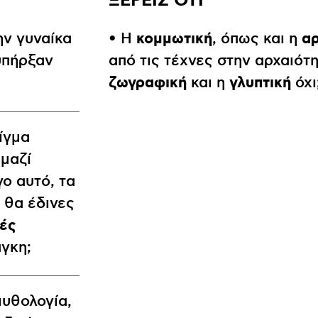
ΞΕΡΕΙΣ ΟΤΙ
κομμωτική
αρ
ην γυναίκα
• Η
, όπως και η
 υπήρξαν
από τις τέχνες στην αρχαιότη
ζωγραφική
γλυπτική
και η
όχι
είγμα
 μαζί
γο αυτό, τα
 θα έδινες
κές
άγκη;
μυθολογία,