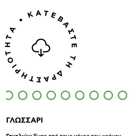
Α
Τ
Κ
Ε
Β
•
Α
A
Σ
Τ
Τ
Η
Ε
Τ
Τ
Ο
Η
Ι
Ρ
Δ
Η
Ρ
Τ
Α
Σ
ΓΛΩΣΣΑΡΙ