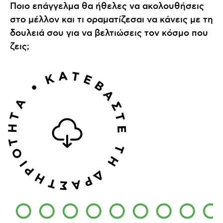
Ποιο επάγγελμα θα ήθελες να ακολουθήσεις
στο μέλλον και τι οραματίζεσαι να κάνεις με τη
δουλειά σου για να βελτιώσεις τον κόσμο που
ζεις;
Α
Τ
Κ
Ε
Β
•
Α
A
Σ
Τ
Τ
Η
Ε
Τ
Τ
Ο
Η
Ι
Ρ
Δ
Η
Ρ
Τ
Α
Σ