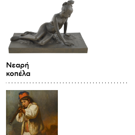
Νεαρή
κοπέλα