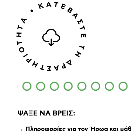
Α
Τ
Κ
Ε
Β
•
Α
A
Σ
Τ
Τ
Η
Ε
Τ
Τ
Ο
Η
Ι
Ρ
Δ
Η
Ρ
Τ
Α
Σ
ΨΑΞΕ ΝΑ ΒΡΕΙΣ:
→ Πληροφορίες για τον Ήρωα και μάθ