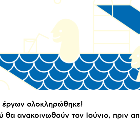
ς έργων ολοκληρώθηκε!
 θα ανακοινωθούν τον Ιούνιο, πριν απ