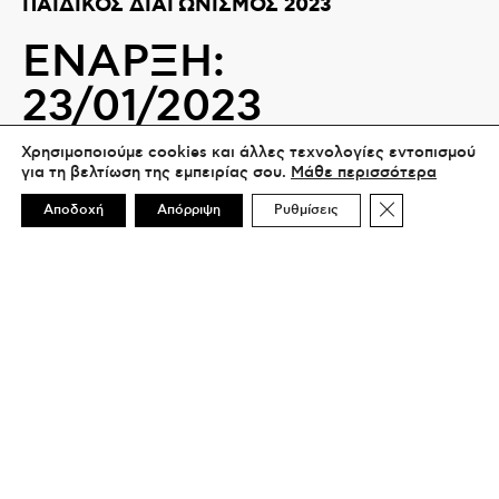
ΠΑΙΔΙΚΟΣ ΔΙΑΓΩΝΙΣΜΟΣ 2023
ΕΝΑΡΞΗ:
23/01/2023
Μείνετε
Χρησιμοποιούμε cookies και άλλες τεχνολογίες εντοπισμού
για τη βελτίωση της εμπειρίας σου.
Μάθε περισσότερα
Συντονισμένοι!
Κλείσιμο του 
Αποδοχή
Απόρριψη
Ρυθμίσεις
Στρατηγικός Συνεργάτης