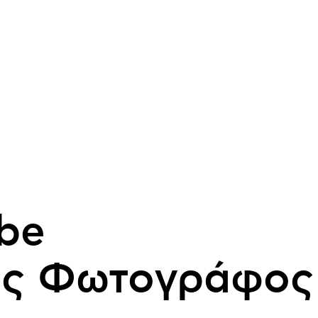
be
ος Φωτογράφος