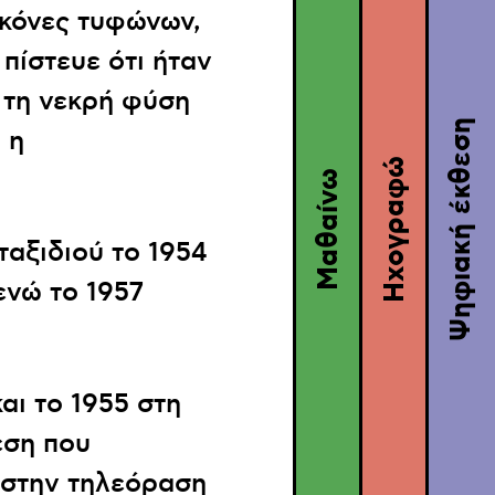
ικόνες τυφώνων,
πίστευε ότι ήταν
 τη νεκρή φύση
Ψηφιακή έκθεση
 η
Ηχογραφώ
Μαθαίνω
αξιδιού το 1954
ενώ το 1957
ι το 1955 στη
εση που
 στην τηλεόραση