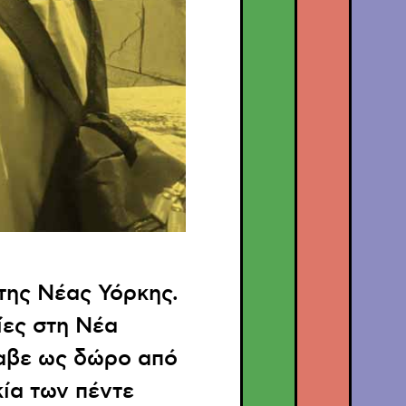
της Νέας Υόρκης.
ίες στη Νέα
λαβε ως δώρο από
κία των πέντε