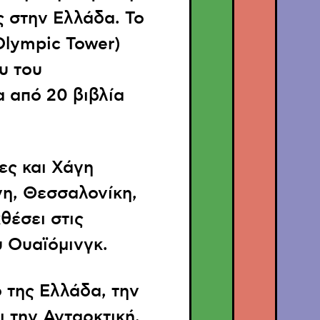
 στην Ελλάδα. Το
Olympic Tower)
υ του
α από 20 βιβλία
ες και Χάγη
νη, Θεσσαλονίκη,
θέσει στις
υ Ουαϊόμινγκ.
 της Ελλάδα, την
ι την Ανταρκτική.