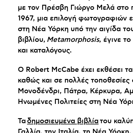
με τον Πρέσβη Γιώργο Μελά στο 
1967, μια επιλογή φωτογραφιών ε
στη Νέα Υόρκη υπό την αιγίδα τ
βιβλίου,
Metamorphosis
, έγινε τ
και καταλόγους.
Ο Robert McCabe έχει εκθέσει τα
καθώς και σε πολλές τοποθεσίες
Μονοδένδρι, Πάτρα, Κέρκυρα, Αμο
Ηνωμένες Πολιτείες στη Νέα Υόρκ
Τα
δημοσιευμένα βιβλία
του καλύπ
Γαλλία, την Ιταλία, τη Νέα Υόρκη,